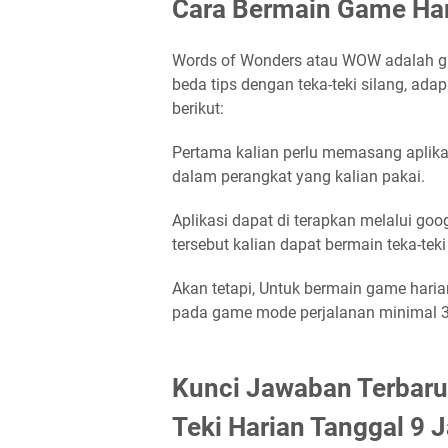
Cara Bermain Game Ha
Words of Wonders atau WOW adalah ga
beda tips dengan teka-teki silang, ad
berikut:
Pertama kalian perlu memasang aplik
dalam perangkat yang kalian pakai.
Aplikasi dapat di terapkan melalui goo
tersebut kalian dapat bermain teka-te
Akan tetapi, Untuk bermain game haria
pada game mode perjalanan minimal 3
Kunci Jawaban Terbar
Teki Harian Tanggal 9 