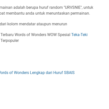
ermainan adalah berupa huruf random "URVSNIE", untuk
apat membantu anda untuk menuntaskan permainan.
i dari kolom mendatar ataupun menurun
an Terbaru Words of Wonders WOW Spesial
Teka-Teki
 Terpopuler
rds of Wonders Lengkap dari Huruf SBAIS