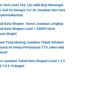
in Test Level 162: Lho Adik Bayi Menangis
i, Kali Ini Kenapa Ya? Ini Jawaban dan Cara
yelesaikannya
ak Kata Shopee : Kunci Jawaban Lengkap
ak Kata Shopee Level 1-20000 Versi
baru Begini
an Yang Malang Jawaban Tebak-tebakan
nyata Ini Isinya Pertanyaan TTS Jokes Ada
Huruf
ci Jawaban Tebak Kata Shopee Level 1 2 3
6 7 8 9 10 Begini