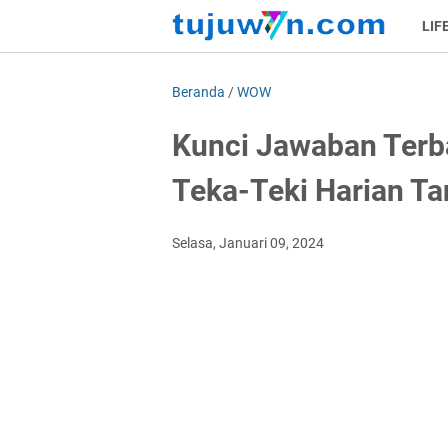
LIF
Beranda
/
WOW
Kunci Jawaban Ter
Teka-Teki Harian Ta
Selasa, Januari 09, 2024