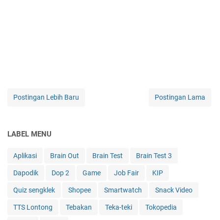
Postingan Lebih Baru
Postingan Lama
LABEL MENU
Aplikasi
Brain Out
Brain Test
Brain Test 3
Dapodik
Dop 2
Game
Job Fair
KIP
Quiz sengklek
Shopee
Smartwatch
Snack Video
TTS Lontong
Tebakan
Teka-teki
Tokopedia