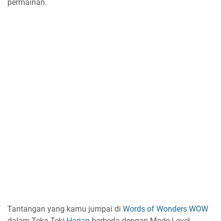
permainan.
Tantangan yang kamu jumpai di
Words of Wonders
WOW
dalam Teka-Teki
Harian
berbeda dengan Mode Level,