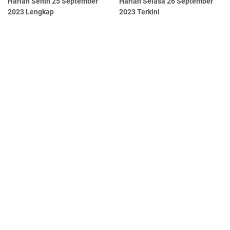
Harian Senin 25 September
Harian Selasa 26 September
2023 Lengkap
2023 Terkini