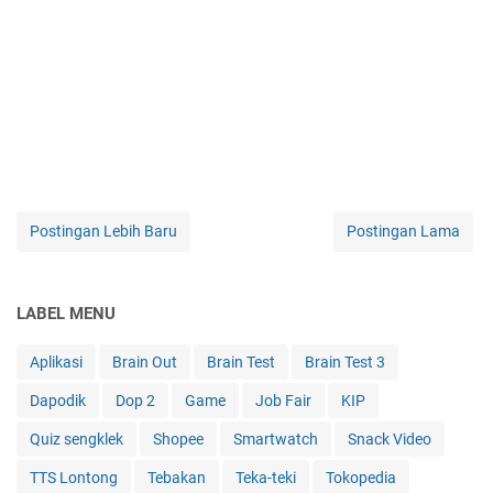
Postingan Lebih Baru
Postingan Lama
LABEL MENU
Aplikasi
Brain Out
Brain Test
Brain Test 3
Dapodik
Dop 2
Game
Job Fair
KIP
Quiz sengklek
Shopee
Smartwatch
Snack Video
TTS Lontong
Tebakan
Teka-teki
Tokopedia