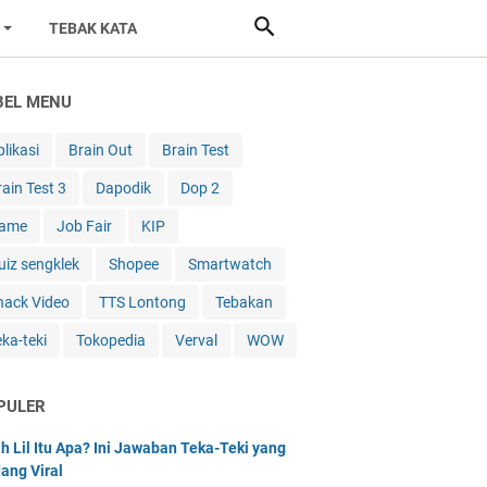
TEBAK KATA
BEL MENU
likasi
Brain Out
Brain Test
rain Test 3
Dapodik
Dop 2
ame
Job Fair
KIP
uiz sengklek
Shopee
Smartwatch
nack Video
TTS Lontong
Tebakan
eka-teki
Tokopedia
Verval
WOW
PULER
h Lil Itu Apa? Ini Jawaban Teka-Teki yang
ang Viral