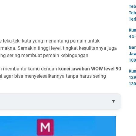
Teb
Teb
Ter
Kun
4 5 
teka-teki kata yang menantang pemain untuk
Gam
akna. Semakin tinggi level, tingkat kesulitannya juga
Jaw
ng sering membuat pemain kebingungan.
100
 akan membantu kamu dengan
kunci jawaban WOW level 90
Kun
gi agar bisa menyelesaikannya tanpa harus sering
129
130
▼