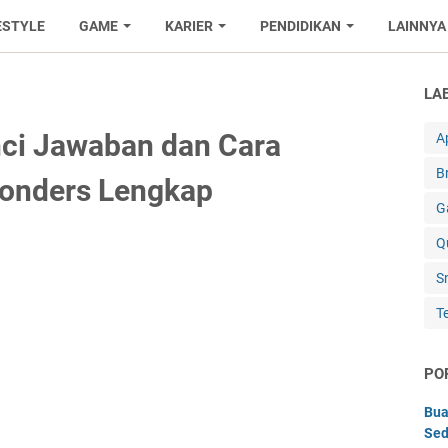
ESTYLE
GAME
KARIER
PENDIDIKAN
LAINNYA
LA
ci Jawaban dan Cara
Ap
B
onders Lengkap
G
Q
S
T
PO
Bua
Sed