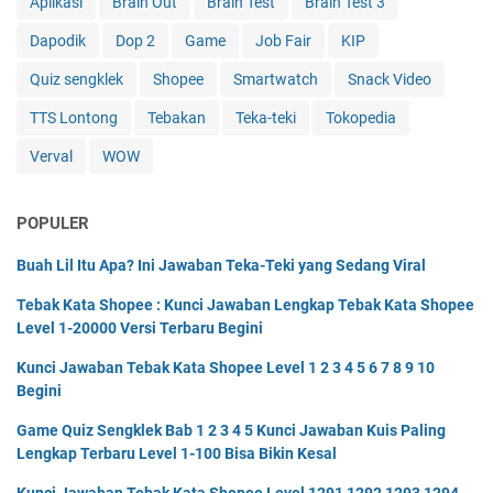
Aplikasi
Brain Out
Brain Test
Brain Test 3
Dapodik
Dop 2
Game
Job Fair
KIP
Quiz sengklek
Shopee
Smartwatch
Snack Video
TTS Lontong
Tebakan
Teka-teki
Tokopedia
Verval
WOW
POPULER
Buah Lil Itu Apa? Ini Jawaban Teka-Teki yang Sedang Viral
Tebak Kata Shopee : Kunci Jawaban Lengkap Tebak Kata Shopee
Level 1-20000 Versi Terbaru Begini
Kunci Jawaban Tebak Kata Shopee Level 1 2 3 4 5 6 7 8 9 10
Begini
Game Quiz Sengklek Bab 1 2 3 4 5 Kunci Jawaban Kuis Paling
Lengkap Terbaru Level 1-100 Bisa Bikin Kesal