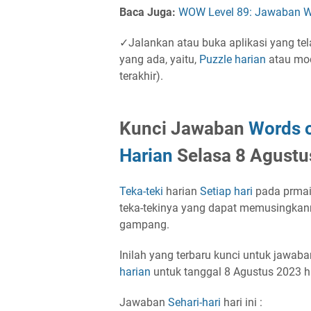
Baca Juga:
WOW Level 89: Jawaban Wo
✓Jalankan atau buka aplikasi yang te
yang ada, yaitu,
Puzzle
harian
atau mod
terakhir).
Kunci Jawaban
Words 
Harian
Selasa 8 Agustu
Teka-teki
harian
Setiap hari
pada prma
teka-tekinya yang dapat memusingkanm
gampang.
Inilah yang terbaru kunci untuk jawaba
harian
untuk tanggal 8 Agustus 2023 ha
Jawaban
Sehari-hari
hari ini :