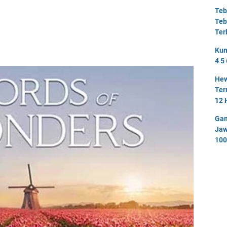
Teb
Teb
Ter
Kun
4 5 
Hew
Ter
12 
Gam
Jaw
100