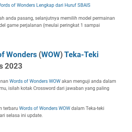
rds of Wonders Lengkap dari Huruf SBAIS
lah anda pasang, selanjutnya memilih model permainan
el game perjalanan (meulai peringkat 1 sampai
of Wonders
(
WOW
)
Teka-Teki
s 2023
inan
Words of Wonders
WOW
akan menguji anda dalam
u, isilah kotak Crossword dari jawaban yang paling
n terbaru
Words of Wonders
WOW
dalam Teka-teki
ri selasa ini update.