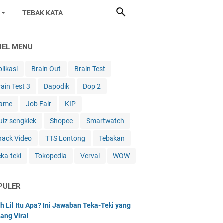
TEBAK KATA
BEL MENU
likasi
Brain Out
Brain Test
rain Test 3
Dapodik
Dop 2
ame
Job Fair
KIP
uiz sengklek
Shopee
Smartwatch
nack Video
TTS Lontong
Tebakan
eka-teki
Tokopedia
Verval
WOW
PULER
h Lil Itu Apa? Ini Jawaban Teka-Teki yang
ang Viral