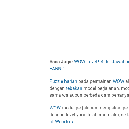
Baca Juga:
WOW Level 94: Ini Jawaba
EANNGL
Puzzle
harian
pada permainan
WOW
al
dengan
tebakan
model perjalanan, mo
sama walaupun berbeda dam pertany
WOW
model perjalanan merupakan pe
dengan level yang telah anda lalui, ser
of Wonders
.