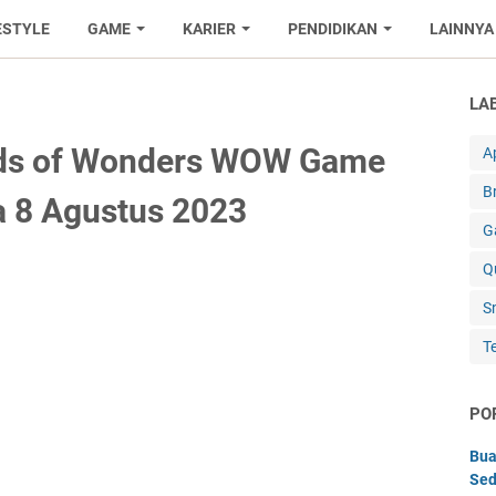
ESTYLE
GAME
KARIER
PENDIDIKAN
LAINNYA
LA
ds of Wonders WOW Game
Ap
B
a 8 Agustus 2023
G
Q
S
T
PO
Bua
Sed