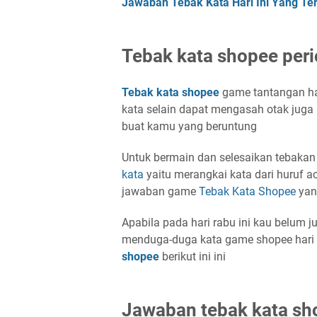
Jawaban Tebak Kata Hari Ini Yang Te
Tebak kata shopee per
Tebak kata shopee
game tantangan ha
kata selain dapat mengasah otak jug
buat kamu yang beruntung
Untuk bermain dan selesaikan tebaka
kata
yaitu merangkai kata dari huruf a
jawaban game
Tebak Kata Shopee
yan
Apabila pada hari rabu ini kau belum 
menduga-duga kata game shopee hari 
shopee
berikut ini ini
Jawaban tebak kata sho