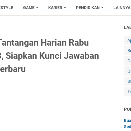
ESTYLE
GAME
KARIER
PENDIDIKAN
LAINNYA
LA
Tantangan Harian Rabu
Ap
B
3, Siapkan Kunci Jawaban
G
Terbaru
Q
S
T
PO
Bua
Sed