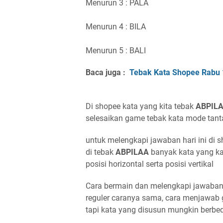
Menurun 3 : PALA
Menurun 4 : BILA
Menurun 5 : BALI
Baca juga :
Tebak Kata Shopee Rabu 
Di shopee kata yang kita tebak
AB
P
IL
selesaikan game tebak kata mode tant
untuk melengkapi jawaban hari ini di 
di tebak
AB
P
IL
A
A
banyak kata yang k
posisi horizontal serta posisi vertikal
Cara bermain dan melengkapi jawaban 
reguler caranya sama, cara menjawab
tapi kata yang disusun mungkin berbe