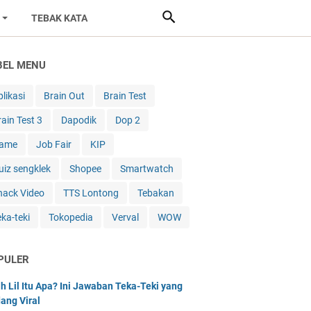
TEBAK KATA
BEL MENU
likasi
Brain Out
Brain Test
rain Test 3
Dapodik
Dop 2
ame
Job Fair
KIP
uiz sengklek
Shopee
Smartwatch
nack Video
TTS Lontong
Tebakan
eka-teki
Tokopedia
Verval
WOW
PULER
h Lil Itu Apa? Ini Jawaban Teka-Teki yang
ang Viral