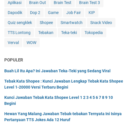
Aplikasi
Brain Out
Brain Test
Brain Test 3
Dapodik
Dop 2
Game
Job Fair
KIP
Quiz sengklek
Shopee
Smartwatch
Snack Video
TTS Lontong
Tebakan
Teka-teki
Tokopedia
Verval
WOW
POPULER
Buah Lil Itu Apa? Ini Jawaban Teka-Teki yang Sedang Viral
Tebak Kata Shopee : Kunci Jawaban Lengkap Tebak Kata Shopee
Level 1-20000 Versi Terbaru Begini
Kunci Jawaban Tebak Kata Shopee Level 1 2 3 4 5 6 7 8 9 10
Begini
Hewan Yang Malang Jawaban Tebak-tebakan Ternyata Ini Isinya
Pertanyaan TTS Jokes Ada 12 Huruf