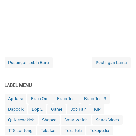
Postingan Lebih Baru
Postingan Lama
LABEL MENU
Aplikasi
Brain Out
Brain Test
Brain Test 3
Dapodik
Dop 2
Game
Job Fair
KIP
Quiz sengklek
Shopee
Smartwatch
Snack Video
TTS Lontong
Tebakan
Teka-teki
Tokopedia