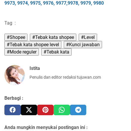
9973
, 997
4, 997
5
, 9976
, 9977
,9978
, 997
9, 9980
Tag
:
#Shopee
#Tebak kata shopee
#Level
#Tebak kata shopee level
#Kunci jawaban
#Mode reguler
#Tebak kata
Istita
Penulis dan editor redaksi tujuwan.com
Berbagi :
Anda mungkin menyukai postingan ini :