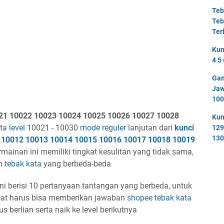
Teb
Teb
Ter
Kun
4 5 
Gam
Jaw
100
021 10022 10023 10024 10025 10026 10027 10028
Kun
ata
level
10021 - 10030
mode reguler
lanjutan dari
kunci
129
130
 10012 10013 10014 10015 10016 10017 10018 10019
mainan ini memiliki tingkat kesulitan yang tidak sama,
an
tebak kata
yang berbeda-beda
i berisi 10 pertanyaan tantangan yang berbeda, untuk
bat harus bisa memberikan jawaban
shopee
tebak kata
berlian serta naik ke level berikutnya