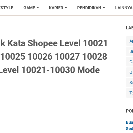
ESTYLE
GAME
KARIER
PENDIDIKAN
LAINNYA
LA
k Kata Shopee Level 10021
Ap
B
 10025 10026 10027 10028
G
Level 10021-10030 Mode
Q
S
T
PO
Bua
Sed