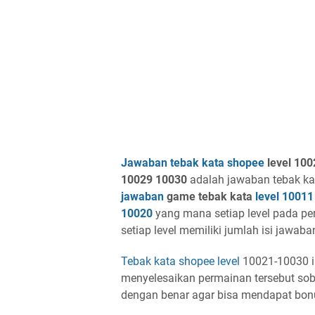
Jawaban tebak kata shopee
level 10
10029 10030
adalah jawaban tebak k
jawaban
game tebak kata
level
10011
10020
yang mana setiap level pada per
setiap level memiliki jumlah isi jawab
Tebak kata shopee
level
10021-10030 in
menyelesaikan permainan tersebut so
dengan benar agar bisa mendapat bonus 