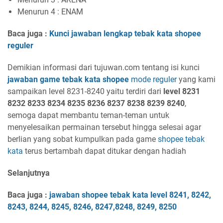
Menurun 4 : ENAM
Baca juga :
Kunci jawaban lengkap tebak kata shopee
reguler
Demikian informasi dari tujuwan.com tentang isi kunci
jawaban game tebak kata shopee
mode reguler
yang kami
sampaikan level 8231-8240 yaitu terdiri dari
level 8231
8232 8233 8234 8235 8236 8237 8238 8239 8240
,
semoga dapat membantu teman-teman untuk
menyelesaikan permainan tersebut hingga selesai agar
berlian yang sobat kumpulkan pada game
shopee tebak
kata
terus bertambah dapat ditukar dengan hadiah
Selanjutnya
Baca juga :
jawaban shopee tebak kata level 824
1,
8242
,
824
3, 824
4, 824
5
, 824
6, 8247
,8248
, 824
9, 8250