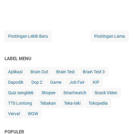
Postingan Lebih Baru
Postingan Lama
LABEL MENU
Aplikasi
Brain Out
Brain Test
Brain Test 3
Dapodik
Dop 2
Game
Job Fair
KIP
Quiz sengklek
Shopee
Smartwatch
Snack Video
TTS Lontong
Tebakan
Teka-teki
Tokopedia
Verval
WOW
POPULER