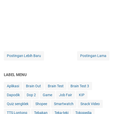
Postingan Lebih Baru
Postingan Lama
LABEL MENU
Aplikasi
Brain Out
Brain Test
Brain Test 3
Dapodik
Dop 2
Game
Job Fair
KIP
Quiz sengklek
Shopee
Smartwatch
Snack Video
TTS Lontong
Tebakan
Teka-teki
Tokopedia