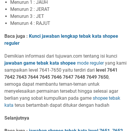
Menurun 1 : JAUH
Menurun 2 : JERAT
Menurun 3 : JET
Menurun 4 : RAJUT
Baca juga :
Kunci jawaban lengkap tebak kata shopee
reguler
Demikian informasi dari tujuwan.com tentang isi kunci
jawaban game tebak kata shopee
mode reguler
yang kami
sampaikan level 7641-7650 yaitu terdiri dari
level 7641
7642 7643 7644 7645 7646 7647 7648 7649 7650
,
semoga dapat membantu teman-teman untuk
menyelesaikan permainan tersebut hingga selesai agar
berlian yang sobat kumpulkan pada game
shopee tebak
kata
terus bertambah dapat ditukar dengan hadiah
Selanjutnya
Baca juga :
jawaban shopee tebak kata level 765
1,
7652
,