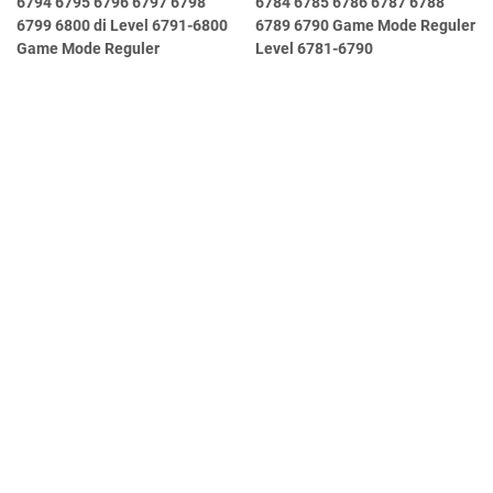
6794 6795 6796 6797 6798
6784 6785 6786 6787 6788
6799 6800 di Level 6791-6800
6789 6790 Game Mode Reguler
Game Mode Reguler
Level 6781-6790