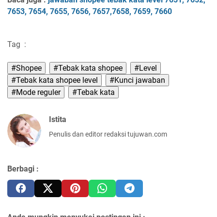
765
3, 765
4, 765
5
, 765
6, 7657
,7658
, 765
9, 7660
Tag
:
#Shopee
#Tebak kata shopee
#Level
#Tebak kata shopee level
#Kunci jawaban
#Mode reguler
#Tebak kata
Istita
Penulis dan editor redaksi tujuwan.com
Berbagi :