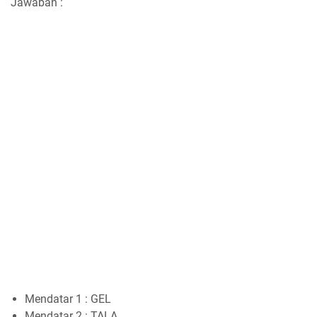
Jawaban :
Mendatar 1 : GEL
Mendatar 2 : TALA