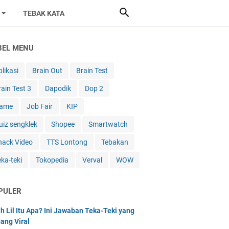
TEBAK KATA
BEL MENU
likasi
Brain Out
Brain Test
rain Test 3
Dapodik
Dop 2
ame
Job Fair
KIP
uiz sengklek
Shopee
Smartwatch
nack Video
TTS Lontong
Tebakan
eka-teki
Tokopedia
Verval
WOW
PULER
h Lil Itu Apa? Ini Jawaban Teka-Teki yang
ang Viral