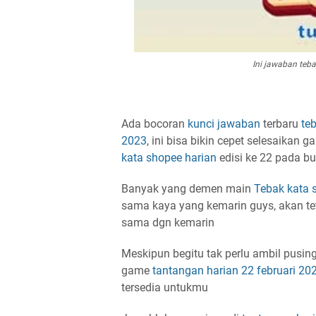
Ini jawaban teba
Ada bocoran
kunci jawaban
terbaru
te
2023
, ini bisa bikin cepet selesaikan
kata shopee harian
edisi ke 22 pada bu
Banyak yang demen main
Tebak kata 
sama kaya yang kemarin guys, akan t
sama dgn kemarin
Meskipun begitu tak perlu ambil pusing
game
tantangan harian
22 februari 20
tersedia untukmu