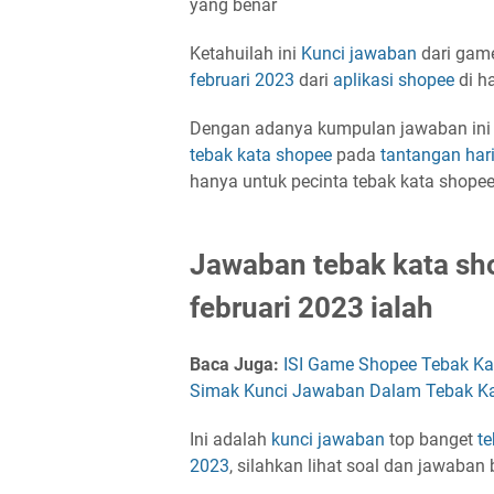
yang benar
Ketahuilah ini
Kunci jawaban
dari ga
februari 2023
dari
aplikasi
shopee
di ha
Dengan adanya kumpulan
jawaban in
tebak kata shopee
pada
tantangan har
hanya untuk pecinta tebak kata shope
Jawaban tebak kata sho
februari 2023 ialah
Baca Juga:
ISI Game Shopee Tebak Ka
Simak Kunci Jawaban Dalam Tebak Kata
Ini adalah
kunci jawaban
top banget
te
2023
, silahkan lihat soal dan jawaban b