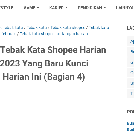
ESTYLE
GAME
KARIER
PENDIDIKAN
LAINNYA
e tebak kata
/
Tebak kata
/
Tebak kata shopee
/
Tebak kata
LA
 februari
/
Tebak kata shopee tantangan harian
Ap
Tebak Kata Shopee Harian
B
 2023 Yang Baru Kunci
G
Q
Harian Ini (Bagian 4)
S
T
PO
Bua
Sed