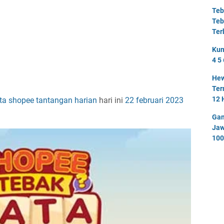
Teb
Teb
Ter
Kun
4 5 
Hew
Ter
12 
ta
shopee
tantangan harian
hari ini
22 februari 2023
Gam
Jaw
100