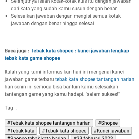
Selanjutnya isilah kotak-kotak kuis itu dengan jawaban
dari kata yang sudah kamu susun dengan benar
Selesaikan jawaban dengan mengisi semua kotak
jawaban dengan benar hingga selesai
Baca juga :
Tebak kata shopee : kunci jawaban lengkap
tebak kata game shopee
Itulah yang kami informasikan hari ini mengenai kunci
jawaban game terbaru
tebak kata
shopee
tantangan harian
hari senin ini semoga bisa bantuin kamu selesaikan
tantangan game yang kamu hadapi. "salam sukses!"
Tag
:
#Tebak kata shopee tantangan harian
#Shopee
#Tebak kata
#Tebak kata shopee
#Kunci jawaban
#Shopee tebak kata harian
#23 februari 2023