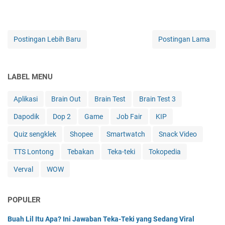
Postingan Lebih Baru
Postingan Lama
LABEL MENU
Aplikasi
Brain Out
Brain Test
Brain Test 3
Dapodik
Dop 2
Game
Job Fair
KIP
Quiz sengklek
Shopee
Smartwatch
Snack Video
TTS Lontong
Tebakan
Teka-teki
Tokopedia
Verval
WOW
POPULER
Buah Lil Itu Apa? Ini Jawaban Teka-Teki yang Sedang Viral