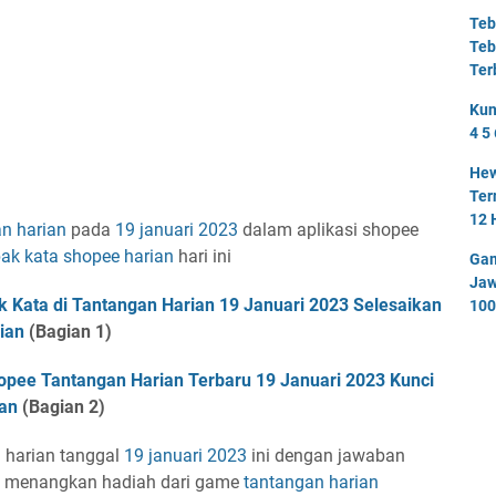
Teb
Teb
Ter
Kun
4 5 
Hew
Ter
12 
n harian
pada
19 januari 2023
dalam aplikasi shopee
ak kata shopee harian
hari ini
Gam
Jaw
 Kata di Tantangan Harian 19 Januari 2023 Selesaikan
100
ian
(Bagian 1)
opee Tantangan Harian Terbaru 19 Januari 2023 Kunci
an
(Bagian 2)
a
harian tanggal
19 januari 2023
ini dengan jawaban
n menangkan hadiah dari game
tantangan harian