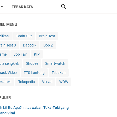
TEBAK KATA
BEL MENU
likasi
Brain Out
Brain Test
rain Test 3
Dapodik
Dop 2
ame
Job Fair
KIP
uiz sengklek
Shopee
Smartwatch
nack Video
TTS Lontong
Tebakan
eka-teki
Tokopedia
Verval
WOW
PULER
h Lil Itu Apa? Ini Jawaban Teka-Teki yang
ang Viral