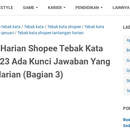
ESTYLE
GAME
KARIER
PENDIDIKAN
LAINNYA
 tebak kata
/
Tebak kata
/
Tebak kata shopee
/
Tebak kata
LA
 januari
/
Tebak kata shopee tantangan harian
Ap
Harian Shopee Tebak Kata
B
023 Ada Kunci Jawaban Yang
G
Q
arian (Bagian 3)
S
T
PO
Bua
Sed