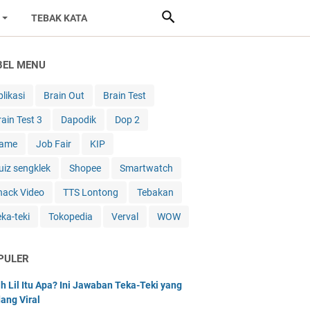
TEBAK KATA
BEL MENU
likasi
Brain Out
Brain Test
rain Test 3
Dapodik
Dop 2
ame
Job Fair
KIP
uiz sengklek
Shopee
Smartwatch
nack Video
TTS Lontong
Tebakan
eka-teki
Tokopedia
Verval
WOW
PULER
h Lil Itu Apa? Ini Jawaban Teka-Teki yang
ang Viral