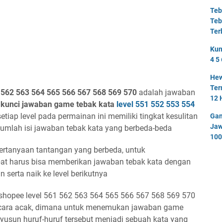
Teb
Teb
Ter
Kun
4 5 
Hew
Ter
 562 563 564 565 566 567 568 569 570
adalah jawaban
12 
i
kunci jawaban game tebak kata
level
551 552 553 554
tiap level pada permainan ini memiliki tingkat kesulitan
Gam
Jaw
 jumlah isi jawaban tebak kata yang berbeda-beda
100
 pertanyaan tantangan yang berbeda, untuk
bat harus bisa memberikan jawaban tebak kata dengan
 serta naik ke level berikutnya
shopee level 561 562 563 564 565 566 567 568 569 570
ecara acak, dimana untuk menemukan jawaban game
yusun huruf-huruf tersebut menjadi sebuah kata yang