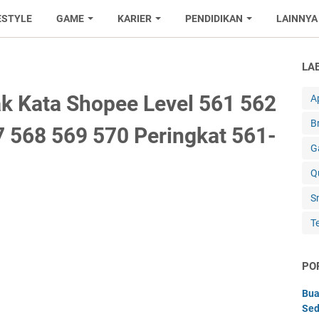
ESTYLE
GAME
KARIER
PENDIDIKAN
LAINNYA
LA
k Kata Shopee Level 561 562
Ap
B
 568 569 570 Peringkat 561-
G
Q
S
T
PO
Bua
Sed