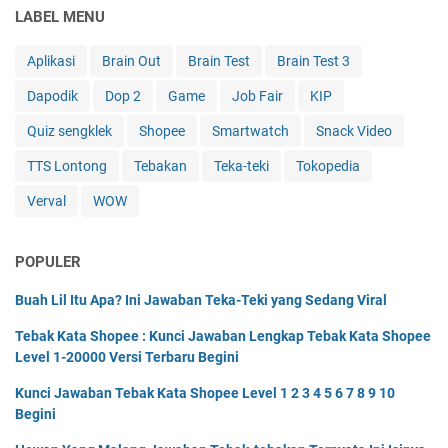
LABEL MENU
Aplikasi
Brain Out
Brain Test
Brain Test 3
Dapodik
Dop 2
Game
Job Fair
KIP
Quiz sengklek
Shopee
Smartwatch
Snack Video
TTS Lontong
Tebakan
Teka-teki
Tokopedia
Verval
WOW
POPULER
Buah Lil Itu Apa? Ini Jawaban Teka-Teki yang Sedang Viral
Tebak Kata Shopee : Kunci Jawaban Lengkap Tebak Kata Shopee
Level 1-20000 Versi Terbaru Begini
Kunci Jawaban Tebak Kata Shopee Level 1 2 3 4 5 6 7 8 9 10
Begini