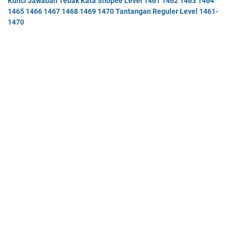
Kunci Jawaban Tebak Kata Shopee Level 1461 1462 1463 1464
1465 1466 1467 1468 1469 1470 Tantangan Reguler Level 1461-
1470