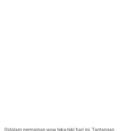
Didalam permainan wow teka-teki hari ini, Tantangan