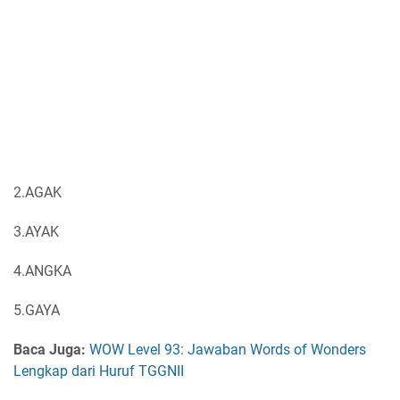
2.AGAK
3.AYAK
4.ANGKA
5.GAYA
Baca Juga:
WOW Level 93: Jawaban Words of Wonders
Lengkap dari Huruf TGGNII