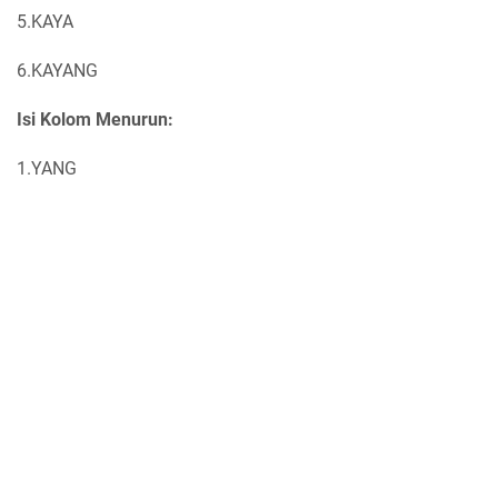
5.KAYA
6.KAYANG
Isi Kolom Menurun:
1.YANG