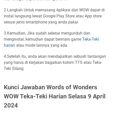
2.Langkah Untuk memasang Aplikasi dari WOW dapat di
instal langsung lewat Google Play Store atau App store
sesuai jenis smartphone yang anda pakai.
3.Kemudian, Jika sudah selesai mengunduh dan
menginstal, kemudian dapat bermain game
Teka-Teki
harian
atau mode lainnya yang ada.
4.Setelah itu, anda akan mendapatkan sebuah tantangan
yang harus di kerjakan bagaikan kolom TTS atau Teka-
Teki Silang.
Kunci Jawaban Words of Wonders
WOW Teka-Teki Harian Selasa 9 April
2024