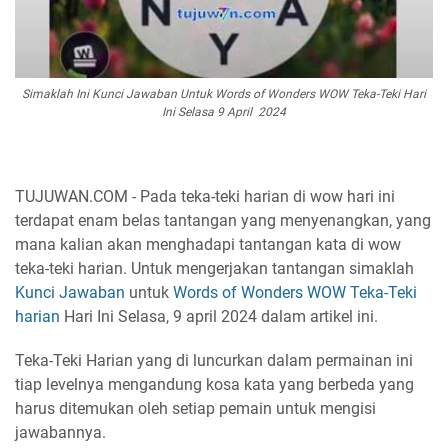
Simaklah Ini Kunci Jawaban Untuk Words of Wonders WOW Teka-Teki Hari
Ini Selasa 9 April 2024
TUJUWAN.COM - Pada teka-teki harian di wow hari ini
terdapat enam belas tantangan yang menyenangkan, yang
mana kalian akan menghadapi tantangan kata di wow
teka-teki harian. Untuk mengerjakan tantangan simaklah
Kunci Jawaban
untuk
Words of Wonders
WOW
Teka-Teki
harian
Hari Ini Selasa, 9 april 2024 dalam artikel ini.
Teka-Teki Harian yang di luncurkan dalam permainan ini
tiap levelnya mengandung kosa kata yang berbeda yang
harus ditemukan oleh setiap pemain untuk mengisi
jawabannya.