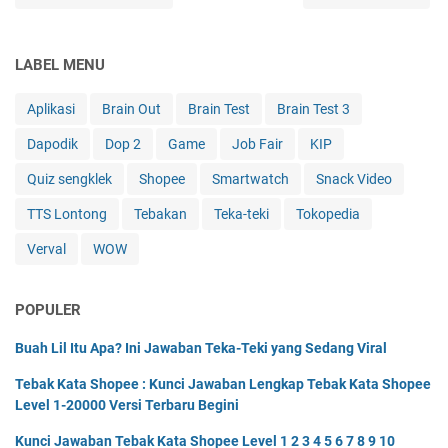
LABEL MENU
Aplikasi
Brain Out
Brain Test
Brain Test 3
Dapodik
Dop 2
Game
Job Fair
KIP
Quiz sengklek
Shopee
Smartwatch
Snack Video
TTS Lontong
Tebakan
Teka-teki
Tokopedia
Verval
WOW
POPULER
Buah Lil Itu Apa? Ini Jawaban Teka-Teki yang Sedang Viral
Tebak Kata Shopee : Kunci Jawaban Lengkap Tebak Kata Shopee
Level 1-20000 Versi Terbaru Begini
Kunci Jawaban Tebak Kata Shopee Level 1 2 3 4 5 6 7 8 9 10