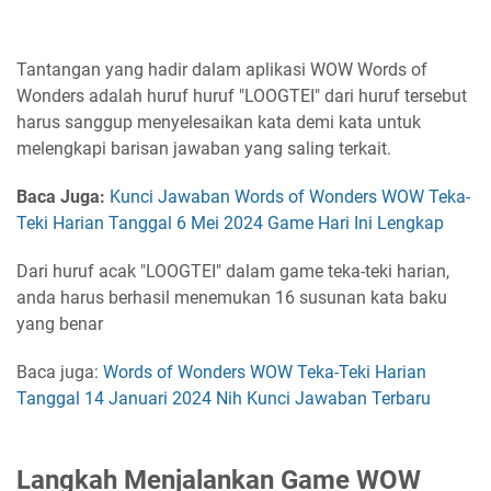
Tantangan yang hadir dalam aplikasi WOW Words of
Wonders adalah huruf huruf "LOOGTEI" dari huruf tersebut
harus sanggup menyelesaikan kata demi kata untuk
melengkapi barisan jawaban yang saling terkait.
Baca Juga:
Kunci Jawaban Words of Wonders WOW Teka-
Teki Harian Tanggal 6 Mei 2024 Game Hari Ini Lengkap
Dari huruf acak "LOOGTEI" dalam game teka-teki harian,
anda harus berhasil menemukan 16 susunan kata baku
yang benar
Baca juga:
Words of Wonders WOW Teka-Teki Harian
Tanggal 14 Januari 2024 Nih Kunci Jawaban Terbaru
Langkah Menjalankan Game WOW