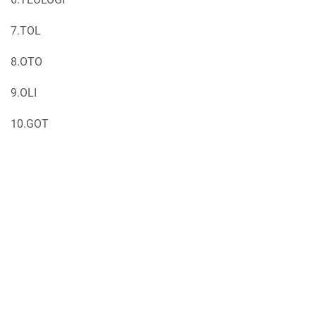
7.TOL
8.OTO
9.OLI
10.GOT