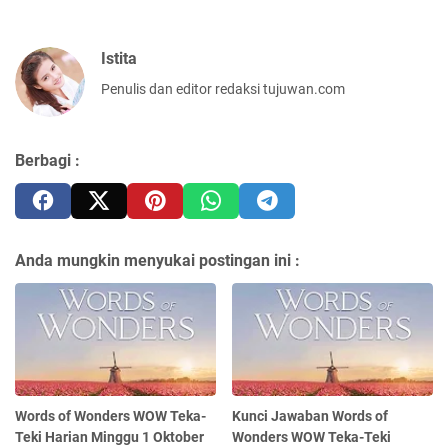
Istita
Penulis dan editor redaksi tujuwan.com
Berbagi :
Anda mungkin menyukai postingan ini :
Words of Wonders WOW Teka-
Kunci Jawaban Words of
Teki Harian Minggu 1 Oktober
Wonders WOW Teka-Teki