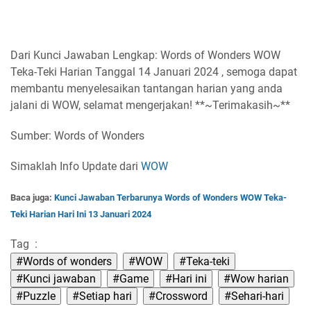
Dari Kunci Jawaban Lengkap: Words of Wonders WOW
Teka-Teki Harian Tanggal 14 Januari 2024 , semoga dapat
membantu menyelesaikan tantangan harian yang anda
jalani di WOW, selamat mengerjakan! **~Terimakasih~**
Sumber: Words of Wonders
Simaklah Info Update dari
WOW
Baca juga:
Kunci Jawaban Terbarunya Words of Wonders WOW Teka-
Teki Harian Hari Ini 13 Januari 2024
Tag :
#Words of wonders
#WOW
#Teka-teki
#Kunci jawaban
#Game
#Hari ini
#Wow harian
#Puzzle
#Setiap hari
#Crossword
#Sehari-hari