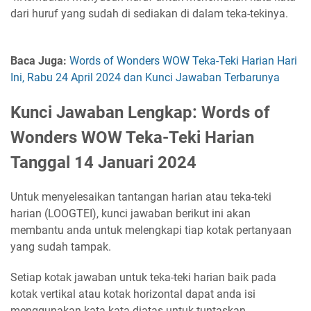
dari huruf yang sudah di sediakan di dalam teka-tekinya.
Baca Juga:
Words of Wonders WOW Teka-Teki Harian Hari
Ini, Rabu 24 April 2024 dan Kunci Jawaban Terbarunya
Kunci Jawaban Lengkap: Words of
Wonders WOW Teka-Teki Harian
Tanggal 14 Januari 2024
Untuk menyelesaikan tantangan harian atau teka-teki
harian (LOOGTEI), kunci jawaban berikut ini akan
membantu anda untuk melengkapi tiap kotak pertanyaan
yang sudah tampak.
Setiap kotak jawaban untuk teka-teki harian baik pada
kotak vertikal atau kotak horizontal dapat anda isi
menggunakan kata-kata diatas untuk tuntaskan