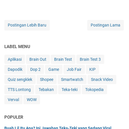
Postingan Lebih Baru
Postingan Lama
LABEL MENU
Aplikasi
Brain Out
Brain Test
Brain Test 3
Dapodik
Dop 2
Game
Job Fair
KIP
Quiz sengklek
Shopee
Smartwatch
Snack Video
TTS Lontong
Tebakan
Teka-teki
Tokopedia
Verval
WOW
POPULER
Buah Lil Itu Apa? Ini Jawaban Teka-Teki yang Sedang Viral