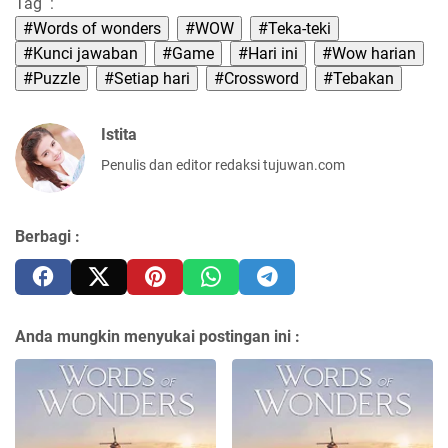
Tag :
#Words of wonders
#WOW
#Teka-teki
#Kunci jawaban
#Game
#Hari ini
#Wow harian
#Puzzle
#Setiap hari
#Crossword
#Tebakan
Istita
Penulis dan editor redaksi tujuwan.com
Berbagi :
Anda mungkin menyukai postingan ini :