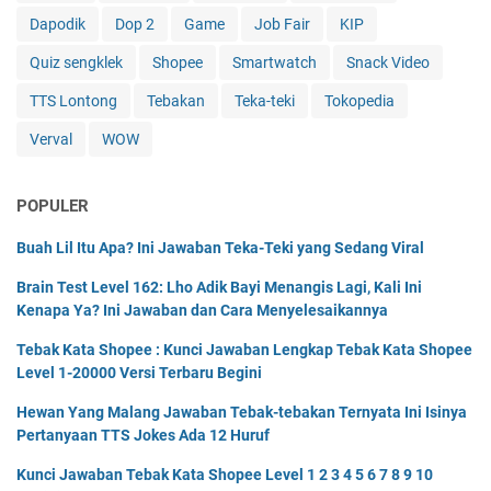
Dapodik
Dop 2
Game
Job Fair
KIP
Quiz sengklek
Shopee
Smartwatch
Snack Video
TTS Lontong
Tebakan
Teka-teki
Tokopedia
Verval
WOW
POPULER
Buah Lil Itu Apa? Ini Jawaban Teka-Teki yang Sedang Viral
Brain Test Level 162: Lho Adik Bayi Menangis Lagi, Kali Ini
Kenapa Ya? Ini Jawaban dan Cara Menyelesaikannya
Tebak Kata Shopee : Kunci Jawaban Lengkap Tebak Kata Shopee
Level 1-20000 Versi Terbaru Begini
Hewan Yang Malang Jawaban Tebak-tebakan Ternyata Ini Isinya
Pertanyaan TTS Jokes Ada 12 Huruf
Kunci Jawaban Tebak Kata Shopee Level 1 2 3 4 5 6 7 8 9 10