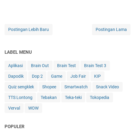
Postingan Lebih Baru
Postingan Lama
LABEL MENU
Aplikasi
Brain Out
Brain Test
Brain Test 3
Dapodik
Dop 2
Game
Job Fair
KIP
Quiz sengklek
Shopee
Smartwatch
Snack Video
TTS Lontong
Tebakan
Teka-teki
Tokopedia
Verval
WOW
POPULER