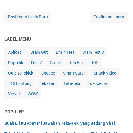
Postingan Lebih Baru
Postingan Lama
LABEL MENU
Aplikasi
Brain Out
Brain Test
Brain Test 3
Dapodik
Dop 2
Game
Job Fair
KIP
Quiz sengklek
Shopee
Smartwatch
Snack Video
TTS Lontong
Tebakan
Teka-teki
Tokopedia
Verval
WOW
POPULER
Buah Lil Itu Apa? Ini Jawaban Teka-Teki yang Sedang Viral