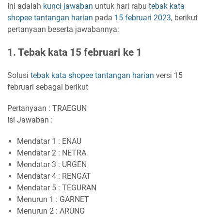
Ini adalah
kunci jawaban
untuk hari rabu
tebak kata
shopee
tantangan harian
pada
15 februari 2023
, berikut
pertanyaan beserta jawabannya:
1. Tebak kata 15 februari ke 1
Solusi
tebak kata shopee tantangan harian
versi 15
februari sebagai berikut
Pertanyaan : TRAEGUN
Isi Jawaban :
Mendatar 1 : ENAU
Mendatar 2 : NETRA
Mendatar 3 : URGEN
Mendatar 4 : RENGAT
Mendatar 5 : TEGURAN
Menurun 1 : GARNET
Menurun 2 : ARUNG