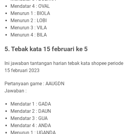
Mendatar 4 : OVAL
Menurun 1 : BIOLA
Menurun 2 : LOBI
Menurun 3 : VILA
Menurun 4 : BILA
5. Tebak kata 15 februari ke 5
Ini jawaban tantangan harian tebak kata shopee periode
15 februari 2023
Pertanyaan game : AAUGDN
Jawaban :
Mendatar 1 : GADA
Mendatar 2 : DAUN
Mendatar 3 : GUA
Mendatar 4 : ANDA
Menurun 1 : UGANDA