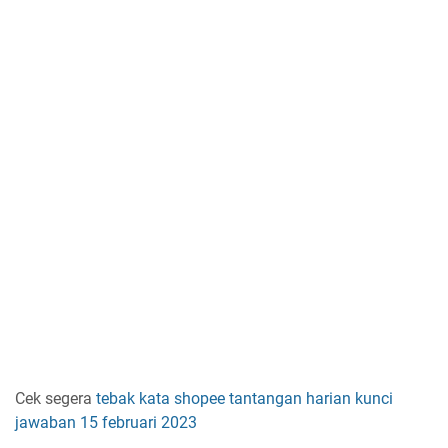
Cek segera
tebak kata
shopee
tantangan harian
kunci
jawaban
15 februari 2023