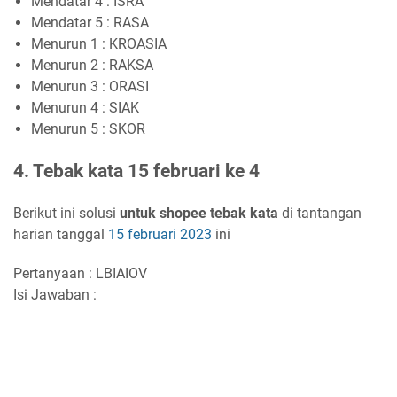
Mendatar 4 : ISRA
Mendatar 5 : RASA
Menurun 1 : KROASIA
Menurun 2 : RAKSA
Menurun 3 : ORASI
Menurun 4 : SIAK
Menurun 5 : SKOR
4. Tebak kata 15 februari ke 4
Berikut ini solusi
untuk shopee tebak kata
di tantangan
harian tanggal
15 februari 2023
ini
Pertanyaan : LBIAIOV
Isi Jawaban :