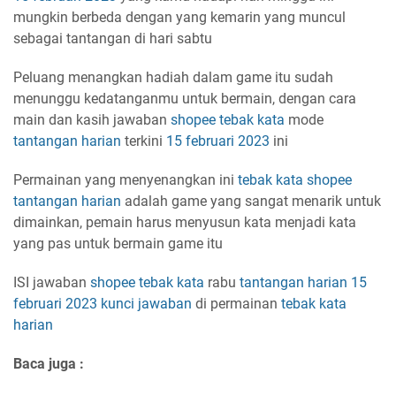
mungkin berbeda dengan yang kemarin yang muncul
sebagai tantangan di hari sabtu
Peluang menangkan hadiah dalam game itu sudah
menunggu kedatanganmu untuk bermain, dengan cara
main dan kasih jawaban
shopee
tebak kata
mode
tantangan harian
terkini
15 februari 2023
ini
Permainan yang menyenangkan ini
tebak kata shopee
tantangan harian
adalah game yang sangat menarik untuk
dimainkan, pemain harus menyusun kata menjadi kata
yang pas untuk bermain game itu
ISI jawaban
shopee tebak kata
rabu
tantangan harian
15
februari 2023
kunci jawaban
di permainan
tebak kata
harian
Baca juga :