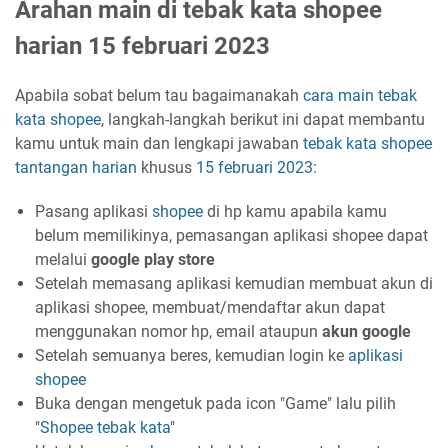
Arahan main di tebak kata shopee
harian 15 februari 2023
Apabila sobat belum tau bagaimanakah
cara main tebak
kata shopee
, langkah-langkah berikut ini dapat membantu
kamu untuk main dan lengkapi jawaban
tebak kata
shopee
tantangan harian
khusus
15 februari 2023
:
Pasang aplikasi
shopee
di hp kamu apabila kamu
belum memilikinya, pemasangan aplikasi shopee dapat
melalui
google play store
Setelah memasang aplikasi kemudian membuat akun di
aplikasi shopee, membuat/mendaftar akun dapat
menggunakan nomor hp, email ataupun
akun google
Setelah semuanya beres, kemudian login ke
aplikasi
shopee
Buka dengan mengetuk pada icon "Game" lalu pilih
"
Shopee
tebak kata
"