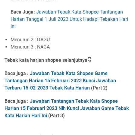
Baca Juga:
Jawaban Tebak Kata Shopee Tantangan
Harian Tanggal 1 Juli 2023 Untuk Hadapi Tebakan Hari
Ini
Menurun 2 : DAGU
Menurun 3 : NAGA
Tebak kata harian shopee selanjutnya👇
Baca juga :
Jawaban Tebak Kata Shopee Game
Tantangan Harian 15 Februari 2023 Kunci Jawaban
Terbaru 15-02-2023 Tebak Kata Harian
(Part 2)
Baca juga :
Jawaban Tantangan Tebak Kata Shopee
Harian 15 Februari 2023 Nih Kunci Jawaban Game Tebak
Kata Harian Hari Ini
(Part 3)