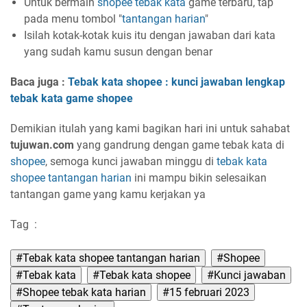
Untuk bermain
shopee tebak kata
game terbaru, tap
pada menu tombol "
tantangan harian
"
Isilah kotak-kotak kuis itu dengan jawaban dari kata
yang sudah kamu susun dengan benar
Baca juga :
Tebak kata shopee : kunci jawaban lengkap
tebak kata game shopee
Demikian itulah yang kami bagikan hari ini untuk sahabat
tujuwan.com
yang gandrung dengan game tebak kata di
shopee
, semoga kunci jawaban minggu di
tebak kata
shopee
tantangan harian
ini mampu bikin selesaikan
tantangan game yang kamu kerjakan ya
Tag
:
#Tebak kata shopee tantangan harian
#Shopee
#Tebak kata
#Tebak kata shopee
#Kunci jawaban
#Shopee tebak kata harian
#15 februari 2023