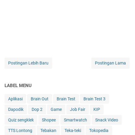
Postingan Lebih Baru
Postingan Lama
LABEL MENU
Aplikasi
Brain Out
Brain Test
Brain Test 3
Dapodik
Dop 2
Game
Job Fair
KIP
Quiz sengklek
Shopee
Smartwatch
Snack Video
TTS Lontong
Tebakan
Teka-teki
Tokopedia